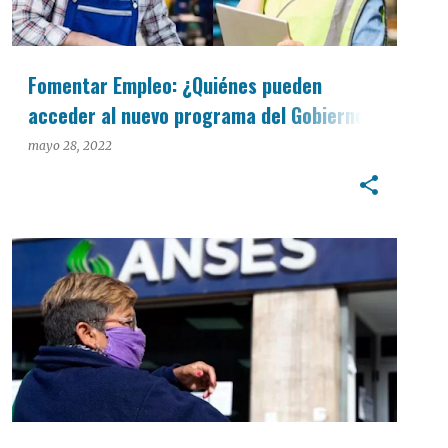
Fomentar Empleo: ¿Quiénes pueden
acceder al nuevo programa del Gobierno?
Todos los detalles
mayo 28, 2022
GRUPO LA PROVINCIA