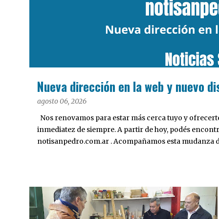
a
d
a
s
Nueva dirección en la web y nuevo di
agosto 06, 2026
Nos renovamos para estar más cerca tuyo y ofrecerte 
inmediatez de siempre. A partir de hoy, podés encont
notisanpedro.com.ar . Acompañamos esta mudanza dig
Desarrollamos una interfaz más ágil, moderna e intui
cualquier dispositivo, facilitar el acceso a las noticias
nuestros contenidos.
CULTURA
VIDEO