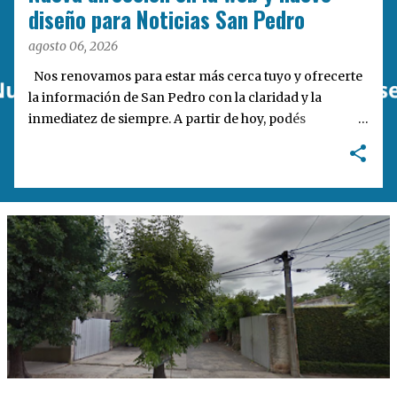
a
diseño para Noticias San Pedro
s
agosto 06, 2026
Nos renovamos para estar más cerca tuyo y ofrecerte
la información de San Pedro con la claridad y la
inmediatez de siempre. A partir de hoy, podés
encontrarnos en nuestra nueva dirección web:
notisanpedro.com.ar . Acompañamos esta mudanza
digital con un rediseño integral de nuestra plataforma.
Desarrollamos una interfaz más ágil, moderna e
intuitiva, pensada para optimizar la navegación desde
cualquier dispositivo, facilitar el acceso a las noticias
locales y potenciar la interacción de los lectores con
nuestros contenidos.