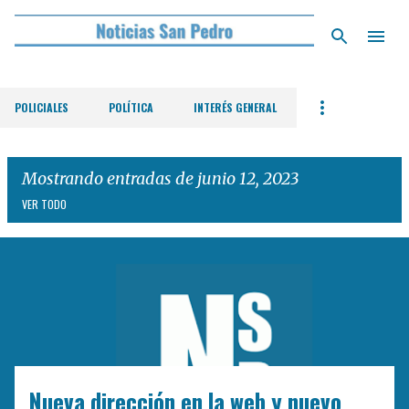
Ir al contenido principal
POLICIALES
POLÍTICA
INTERÉS GENERAL
Mostrando entradas de junio 12, 2023
VER TODO
E
n
t
r
a
d
Nueva dirección en la web y nuevo