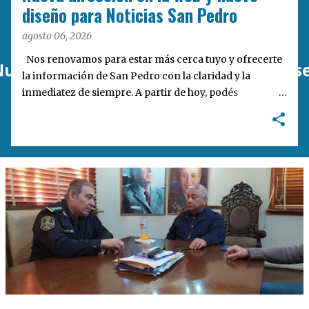
a
diseño para Noticias San Pedro
s
agosto 06, 2026
Nos renovamos para estar más cerca tuyo y ofrecerte
la información de San Pedro con la claridad y la
inmediatez de siempre. A partir de hoy, podés
encontrarnos en nuestra nueva dirección web:
notisanpedro.com.ar . Acompañamos esta mudanza
digital con un rediseño integral de nuestra plataforma.
Desarrollamos una interfaz más ágil, moderna e
intuitiva, pensada para optimizar la navegación desde
cualquier dispositivo, facilitar el acceso a las noticias
locales y potenciar la interacción de los lectores con
nuestros contenidos.