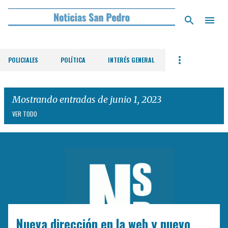
Ir al contenido principal
POLICIALES
POLÍTICA
INTERÉS GENERAL
Mostrando entradas de junio 1, 2023
VER TODO
E
n
t
r
a
d
Nueva dirección en la web y nuevo