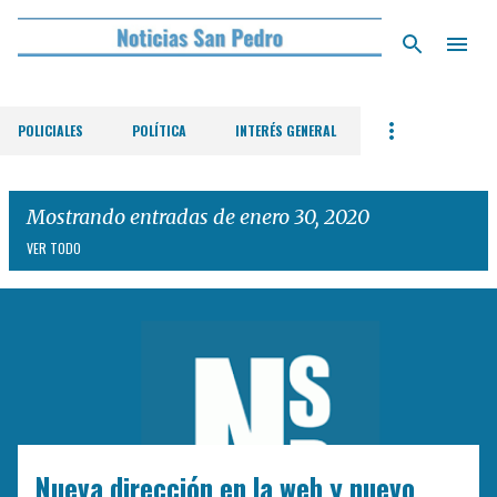
Ir al contenido principal
POLICIALES
POLÍTICA
INTERÉS GENERAL
Mostrando entradas de enero 30, 2020
VER TODO
E
n
t
r
a
d
Nueva dirección en la web y nuevo