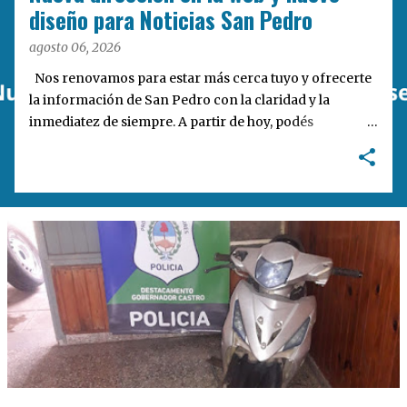
a
diseño para Noticias San Pedro
s
agosto 06, 2026
Nos renovamos para estar más cerca tuyo y ofrecerte
la información de San Pedro con la claridad y la
inmediatez de siempre. A partir de hoy, podés
encontrarnos en nuestra nueva dirección web:
notisanpedro.com.ar . Acompañamos esta mudanza
digital con un rediseño integral de nuestra plataforma.
Desarrollamos una interfaz más ágil, moderna e
intuitiva, pensada para optimizar la navegación desde
cualquier dispositivo, facilitar el acceso a las noticias
locales y potenciar la interacción de los lectores con
nuestros contenidos.