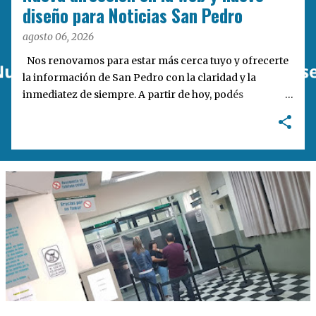
a
diseño para Noticias San Pedro
s
agosto 06, 2026
Nos renovamos para estar más cerca tuyo y ofrecerte
la información de San Pedro con la claridad y la
inmediatez de siempre. A partir de hoy, podés
encontrarnos en nuestra nueva dirección web:
notisanpedro.com.ar . Acompañamos esta mudanza
digital con un rediseño integral de nuestra plataforma.
Desarrollamos una interfaz más ágil, moderna e
intuitiva, pensada para optimizar la navegación desde
cualquier dispositivo, facilitar el acceso a las noticias
locales y potenciar la interacción de los lectores con
nuestros contenidos.