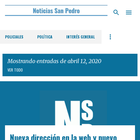
Ir al contenido principal
POLICIALES
POLÍTICA
INTERÉS GENERAL
Mostrando entradas de abril 12, 2020
VER TODO
E
n
t
r
a
d
Nueva dirección en la web y nuevo