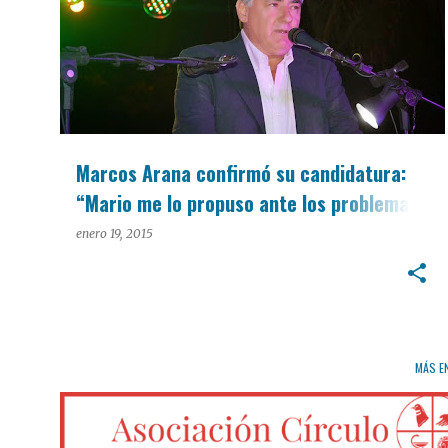
Marcos Arana confirmó su candidatura:
“Mario me lo propuso ante los problemas
que tiene San Pedro”
enero 19, 2015
MÁS E