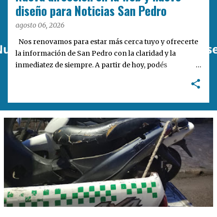
a
diseño para Noticias San Pedro
s
agosto 06, 2026
Nos renovamos para estar más cerca tuyo y ofrecerte
la información de San Pedro con la claridad y la
inmediatez de siempre. A partir de hoy, podés
encontrarnos en nuestra nueva dirección web:
notisanpedro.com.ar . Acompañamos esta mudanza
digital con un rediseño integral de nuestra plataforma.
Desarrollamos una interfaz más ágil, moderna e
intuitiva, pensada para optimizar la navegación desde
cualquier dispositivo, facilitar el acceso a las noticias
locales y potenciar la interacción de los lectores con
nuestros contenidos.