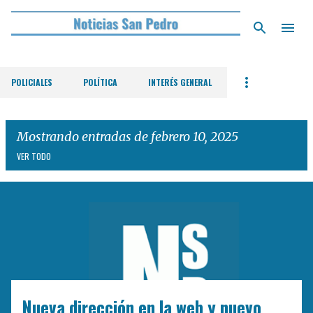
Ir al contenido principal
POLICIALES
POLÍTICA
INTERÉS GENERAL
Mostrando entradas de febrero 10, 2025
VER TODO
E
n
t
r
a
d
Nueva dirección en la web y nuevo