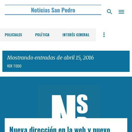
Ir al contenido principal
POLICIALES
POLÍTICA
INTERÉS GENERAL
Mostrando entradas de abril 15, 2016
VER TODO
E
n
t
r
a
d
Nueva dirección en la web y nuevo