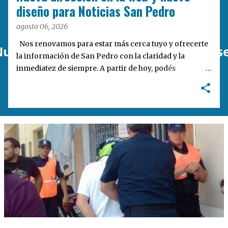
a
diseño para Noticias San Pedro
s
agosto 06, 2026
Nos renovamos para estar más cerca tuyo y ofrecerte
la información de San Pedro con la claridad y la
inmediatez de siempre. A partir de hoy, podés
encontrarnos en nuestra nueva dirección web:
notisanpedro.com.ar . Acompañamos esta mudanza
digital con un rediseño integral de nuestra plataforma.
Desarrollamos una interfaz más ágil, moderna e
intuitiva, pensada para optimizar la navegación desde
cualquier dispositivo, facilitar el acceso a las noticias
locales y potenciar la interacción de los lectores con
nuestros contenidos.