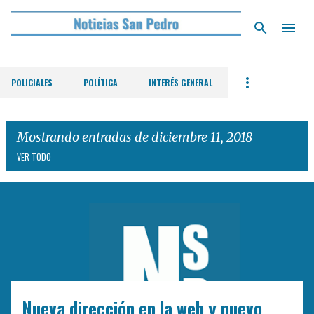
Ir al contenido principal
POLICIALES
POLÍTICA
INTERÉS GENERAL
Mostrando entradas de diciembre 11, 2018
VER TODO
E
n
t
r
a
d
Nueva dirección en la web y nuevo