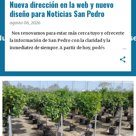
d
Nueva dirección en la web y nuevo
a
diseño para Noticias San Pedro
s
agosto 06, 2026
Nos renovamos para estar más cerca tuyo y ofrecerte
la información de San Pedro con la claridad y la
inmediatez de siempre. A partir de hoy, podés
encontrarnos en nuestra nueva dirección web:
notisanpedro.com.ar . Acompañamos esta mudanza
digital con un rediseño integral de nuestra plataforma.
Desarrollamos una interfaz más ágil, moderna e
intuitiva, pensada para optimizar la navegación desde
cualquier dispositivo, facilitar el acceso a las noticias
locales y potenciar la interacción de los lectores con
nuestros contenidos.