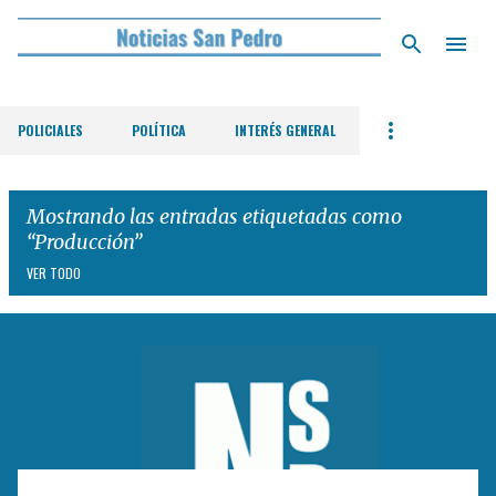
Ir al contenido principal
POLICIALES
POLÍTICA
INTERÉS GENERAL
Mostrando las entradas etiquetadas como
Producción
VER TODO
E
n
t
r
a