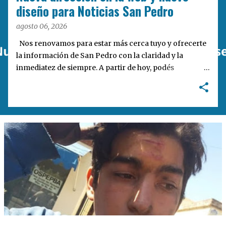
a
diseño para Noticias San Pedro
s
agosto 06, 2026
Nos renovamos para estar más cerca tuyo y ofrecerte
la información de San Pedro con la claridad y la
inmediatez de siempre. A partir de hoy, podés
encontrarnos en nuestra nueva dirección web:
notisanpedro.com.ar . Acompañamos esta mudanza
digital con un rediseño integral de nuestra plataforma.
Desarrollamos una interfaz más ágil, moderna e
intuitiva, pensada para optimizar la navegación desde
cualquier dispositivo, facilitar el acceso a las noticias
locales y potenciar la interacción de los lectores con
nuestros contenidos.