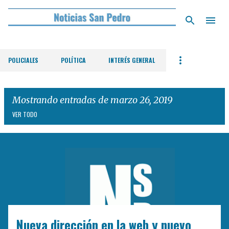
Ir al contenido principal
POLICIALES
POLÍTICA
INTERÉS GENERAL
Mostrando entradas de marzo 26, 2019
VER TODO
E
n
t
r
a
d
Nueva dirección en la web y nuevo