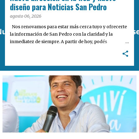
a
diseño para Noticias San Pedro
s
agosto 06, 2026
Nos renovamos para estar más cerca tuyo y ofrecerte
la información de San Pedro con la claridad y la
inmediatez de siempre. A partir de hoy, podés
encontrarnos en nuestra nueva dirección web:
notisanpedro.com.ar . Acompañamos esta mudanza
digital con un rediseño integral de nuestra plataforma.
Desarrollamos una interfaz más ágil, moderna e
intuitiva, pensada para optimizar la navegación desde
cualquier dispositivo, facilitar el acceso a las noticias
locales y potenciar la interacción de los lectores con
nuestros contenidos.