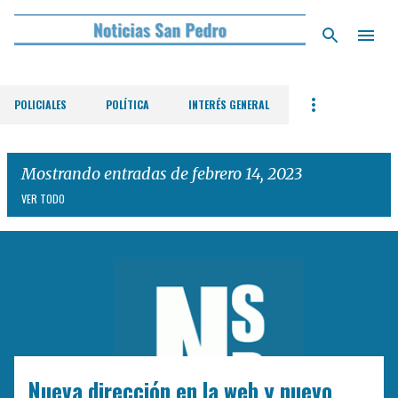
Ir al contenido principal
POLICIALES
POLÍTICA
INTERÉS GENERAL
Mostrando entradas de febrero 14, 2023
VER TODO
E
n
t
r
a
d
Nueva dirección en la web y nuevo