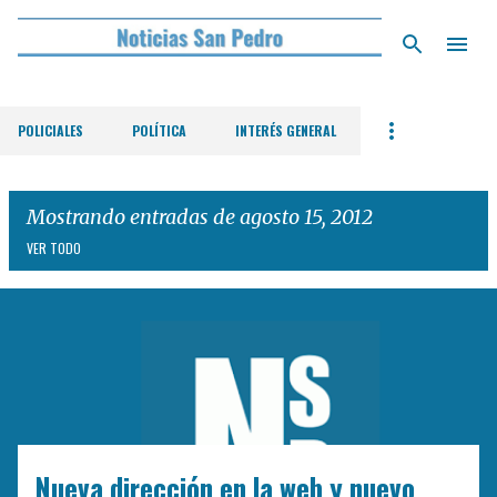
Ir al contenido principal
POLICIALES
POLÍTICA
INTERÉS GENERAL
Mostrando entradas de agosto 15, 2012
VER TODO
E
n
t
r
a
d
Nueva dirección en la web y nuevo