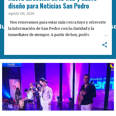
a
diseño para Noticias San Pedro
s
agosto 06, 2026
Nos renovamos para estar más cerca tuyo y ofrecerte
la información de San Pedro con la claridad y la
inmediatez de siempre. A partir de hoy, podés
encontrarnos en nuestra nueva dirección web:
notisanpedro.com.ar . Acompañamos esta mudanza
digital con un rediseño integral de nuestra plataforma.
Desarrollamos una interfaz más ágil, moderna e
intuitiva, pensada para optimizar la navegación desde
cualquier dispositivo, facilitar el acceso a las noticias
locales y potenciar la interacción de los lectores con
nuestros contenidos.