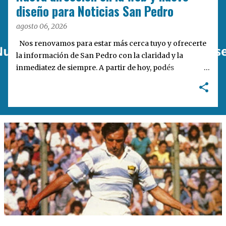
a
diseño para Noticias San Pedro
s
agosto 06, 2026
Nos renovamos para estar más cerca tuyo y ofrecerte
la información de San Pedro con la claridad y la
inmediatez de siempre. A partir de hoy, podés
encontrarnos en nuestra nueva dirección web:
notisanpedro.com.ar . Acompañamos esta mudanza
digital con un rediseño integral de nuestra plataforma.
Desarrollamos una interfaz más ágil, moderna e
intuitiva, pensada para optimizar la navegación desde
cualquier dispositivo, facilitar el acceso a las noticias
locales y potenciar la interacción de los lectores con
nuestros contenidos.