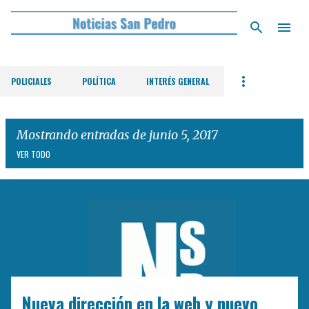
Ir al contenido principal
POLICIALES
POLÍTICA
INTERÉS GENERAL
Mostrando entradas de junio 5, 2017
VER TODO
E
n
t
r
a
d
Nueva dirección en la web y nuevo