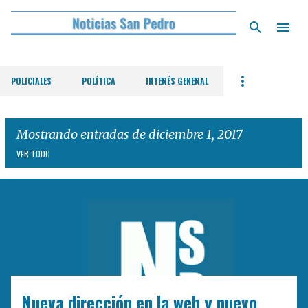
Ir al contenido principal
POLICIALES
POLÍTICA
INTERÉS GENERAL
Mostrando entradas de diciembre 1, 2017
VER TODO
E
n
t
r
a
d
Nueva dirección en la web y nuevo