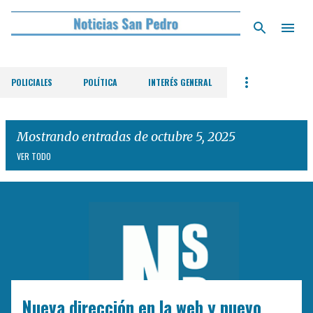
Ir al contenido principal
POLICIALES
POLÍTICA
INTERÉS GENERAL
Mostrando entradas de octubre 5, 2025
VER TODO
E
n
t
r
a
d
Nueva dirección en la web y nuevo