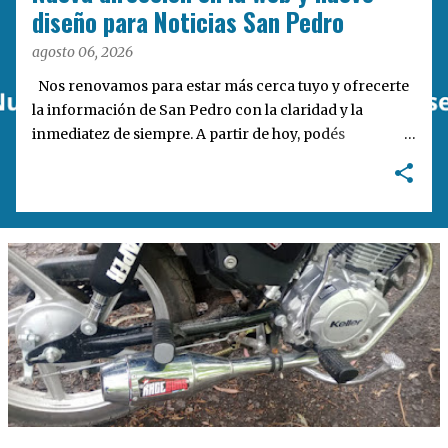
a
diseño para Noticias San Pedro
s
agosto 06, 2026
Nos renovamos para estar más cerca tuyo y ofrecerte
la información de San Pedro con la claridad y la
inmediatez de siempre. A partir de hoy, podés
encontrarnos en nuestra nueva dirección web:
notisanpedro.com.ar . Acompañamos esta mudanza
digital con un rediseño integral de nuestra plataforma.
Desarrollamos una interfaz más ágil, moderna e
intuitiva, pensada para optimizar la navegación desde
cualquier dispositivo, facilitar el acceso a las noticias
locales y potenciar la interacción de los lectores con
nuestros contenidos.