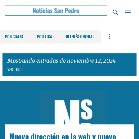
Ir al contenido principal
POLICIALES
POLÍTICA
INTERÉS GENERAL
Mostrando entradas de noviembre 12, 2024
VER TODO
E
n
t
r
a
d
Nueva dirección en la web y nuevo