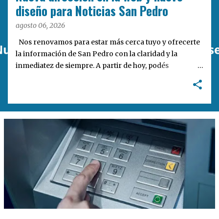
a
diseño para Noticias San Pedro
s
agosto 06, 2026
Nos renovamos para estar más cerca tuyo y ofrecerte
la información de San Pedro con la claridad y la
inmediatez de siempre. A partir de hoy, podés
encontrarnos en nuestra nueva dirección web:
notisanpedro.com.ar . Acompañamos esta mudanza
digital con un rediseño integral de nuestra plataforma.
Desarrollamos una interfaz más ágil, moderna e
intuitiva, pensada para optimizar la navegación desde
cualquier dispositivo, facilitar el acceso a las noticias
locales y potenciar la interacción de los lectores con
nuestros contenidos.