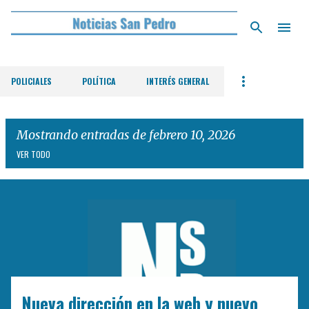
Ir al contenido principal
POLICIALES
POLÍTICA
INTERÉS GENERAL
Mostrando entradas de febrero 10, 2026
VER TODO
E
n
t
r
a
d
Nueva dirección en la web y nuevo