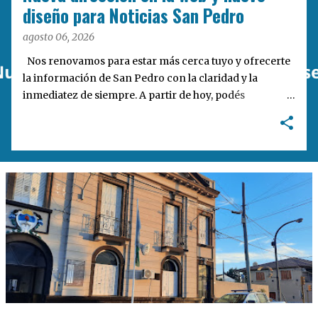
a
diseño para Noticias San Pedro
s
agosto 06, 2026
Nos renovamos para estar más cerca tuyo y ofrecerte
la información de San Pedro con la claridad y la
inmediatez de siempre. A partir de hoy, podés
encontrarnos en nuestra nueva dirección web:
notisanpedro.com.ar . Acompañamos esta mudanza
digital con un rediseño integral de nuestra plataforma.
Desarrollamos una interfaz más ágil, moderna e
intuitiva, pensada para optimizar la navegación desde
cualquier dispositivo, facilitar el acceso a las noticias
locales y potenciar la interacción de los lectores con
nuestros contenidos.