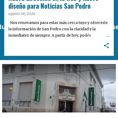
a
diseño para Noticias San Pedro
s
agosto 06, 2026
Nos renovamos para estar más cerca tuyo y ofrecerte
la información de San Pedro con la claridad y la
inmediatez de siempre. A partir de hoy, podés
encontrarnos en nuestra nueva dirección web:
notisanpedro.com.ar . Acompañamos esta mudanza
digital con un rediseño integral de nuestra plataforma.
Desarrollamos una interfaz más ágil, moderna e
intuitiva, pensada para optimizar la navegación desde
cualquier dispositivo, facilitar el acceso a las noticias
locales y potenciar la interacción de los lectores con
nuestros contenidos.