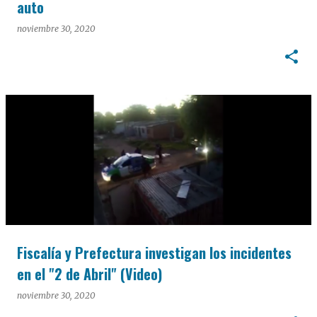
auto
noviembre 30, 2020
Fiscalía y Prefectura investigan los incidentes
en el "2 de Abril" (Video)
noviembre 30, 2020