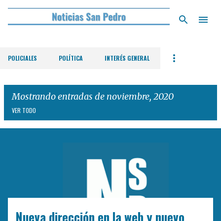
Ir al contenido principal
POLICIALES
POLÍTICA
INTERÉS GENERAL
Mostrando entradas de noviembre, 2020
VER TODO
E
n
t
r
a
d
Nueva dirección en la web y nuevo