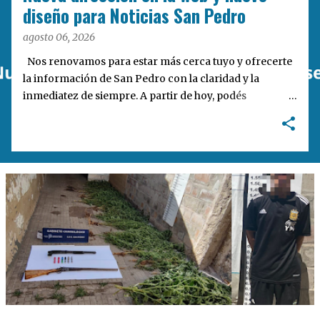
a
diseño para Noticias San Pedro
s
agosto 06, 2026
Nos renovamos para estar más cerca tuyo y ofrecerte
la información de San Pedro con la claridad y la
inmediatez de siempre. A partir de hoy, podés
encontrarnos en nuestra nueva dirección web:
notisanpedro.com.ar . Acompañamos esta mudanza
digital con un rediseño integral de nuestra plataforma.
Desarrollamos una interfaz más ágil, moderna e
intuitiva, pensada para optimizar la navegación desde
cualquier dispositivo, facilitar el acceso a las noticias
locales y potenciar la interacción de los lectores con
nuestros contenidos.