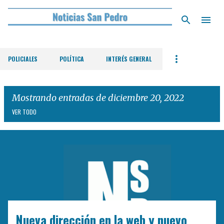
Ir al contenido principal
POLICIALES
POLÍTICA
INTERÉS GENERAL
Mostrando entradas de diciembre 20, 2022
VER TODO
E
n
t
r
a
d
Nueva dirección en la web y nuevo