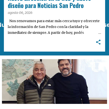
a
diseño para Noticias San Pedro
s
agosto 06, 2026
Nos renovamos para estar más cerca tuyo y ofrecerte
la información de San Pedro con la claridad y la
inmediatez de siempre. A partir de hoy, podés
encontrarnos en nuestra nueva dirección web:
notisanpedro.com.ar . Acompañamos esta mudanza
digital con un rediseño integral de nuestra plataforma.
Desarrollamos una interfaz más ágil, moderna e
intuitiva, pensada para optimizar la navegación desde
cualquier dispositivo, facilitar el acceso a las noticias
locales y potenciar la interacción de los lectores con
nuestros contenidos.