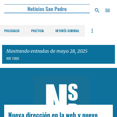
Ir al contenido principal
POLICIALES
POLÍTICA
INTERÉS GENERAL
Mostrando entradas de mayo 28, 2025
VER TODO
E
n
t
r
a
d
Nueva dirección en la web y nuevo