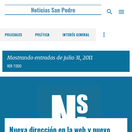
Ir al contenido principal
POLICIALES
POLÍTICA
INTERÉS GENERAL
Mostrando entradas de julio 31, 2011
VER TODO
E
n
t
r
a
d
Nueva dirección en la web y nuevo