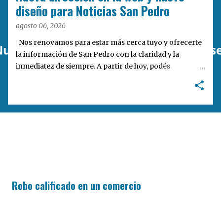
a
diseño para Noticias San Pedro
s
agosto 06, 2026
Nos renovamos para estar más cerca tuyo y ofrecerte
la información de San Pedro con la claridad y la
inmediatez de siempre. A partir de hoy, podés
encontrarnos en nuestra nueva dirección web:
notisanpedro.com.ar . Acompañamos esta mudanza
digital con un rediseño integral de nuestra plataforma.
Desarrollamos una interfaz más ágil, moderna e
intuitiva, pensada para optimizar la navegación desde
cualquier dispositivo, facilitar el acceso a las noticias
locales y potenciar la interacción de los lectores con
nuestros contenidos.
Robo calificado en un comercio