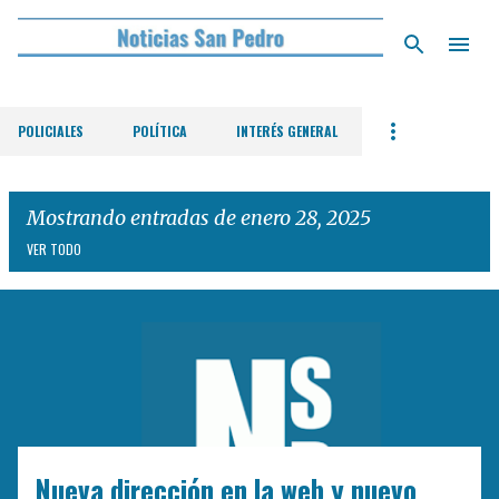
Ir al contenido principal
POLICIALES
POLÍTICA
INTERÉS GENERAL
Mostrando entradas de enero 28, 2025
VER TODO
E
n
t
r
a
d
Nueva dirección en la web y nuevo