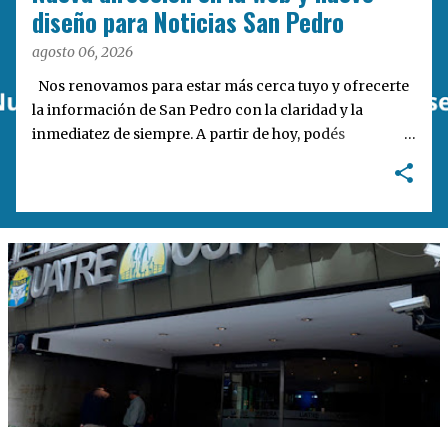
a
diseño para Noticias San Pedro
s
agosto 06, 2026
Nos renovamos para estar más cerca tuyo y ofrecerte
la información de San Pedro con la claridad y la
inmediatez de siempre. A partir de hoy, podés
encontrarnos en nuestra nueva dirección web:
notisanpedro.com.ar . Acompañamos esta mudanza
digital con un rediseño integral de nuestra plataforma.
Desarrollamos una interfaz más ágil, moderna e
intuitiva, pensada para optimizar la navegación desde
cualquier dispositivo, facilitar el acceso a las noticias
locales y potenciar la interacción de los lectores con
nuestros contenidos.