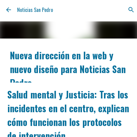
Ir al contenido principal
Noticias San Pedro
Nueva dirección en la web y
nuevo diseño para Noticias San
Pedro
Salud mental y Justicia: Tras los
agosto 06, 2026
Nos renovamos para estar más cerca tuyo y ofrecerte
incidentes en el centro, explican
la información de San Pedro con la claridad y la
inmediatez de siempre. A partir de hoy, podés
cómo funcionan los protocolos
encontrarnos en nuestra nueva dirección web:
notisanpedro.com.ar . Acompañamos esta mudanza
de intervención