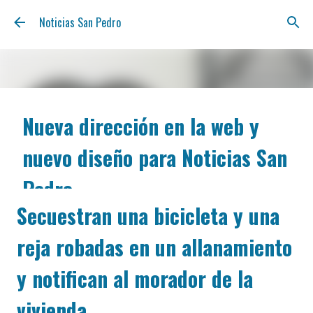
Ir al contenido principal
Noticias San Pedro
Nueva dirección en la web y
nuevo diseño para Noticias San
Pedro
Secuestran una bicicleta y una
agosto 06, 2026
Nos renovamos para estar más cerca tuyo y ofrecerte
reja robadas en un allanamiento
la información de San Pedro con la claridad y la
inmediatez de siempre. A partir de hoy, podés
y notifican al morador de la
encontrarnos en nuestra nueva dirección web:
notisanpedro.com.ar . Acompañamos esta mudanza
vivienda