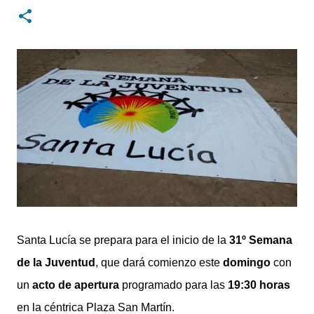
digital con un rediseño integral de nuestra plataforma.
Desarrollamos una interfaz más ágil, moderna e
intuitiva, pensada para optimizar la navegación desde
cualquier dispositivo, facilitar el acceso a las noticias
locales y potenciar la interacción de los lectores con
nuestros contenidos.
Santa Lucía se prepara para el inicio de la
31º Semana
de la Juventud
, que dará comienzo este
domingo
con
un
acto de apertura
programado para las
19:30 horas
en la céntrica Plaza San Martín.