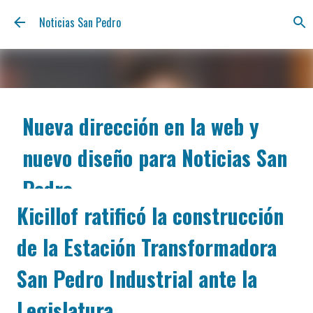
Ir al contenido principal
Noticias San Pedro
Nueva dirección en la web y
nuevo diseño para Noticias San
Pedro
Kicillof ratificó la construcción
agosto 06, 2026
Nos renovamos para estar más cerca tuyo y ofrecerte
de la Estación Transformadora
la información de San Pedro con la claridad y la
inmediatez de siempre. A partir de hoy, podés
San Pedro Industrial ante la
encontrarnos en nuestra nueva dirección web:
notisanpedro.com.ar . Acompañamos esta mudanza
Legislatura