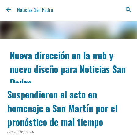
Ir al contenido principal
Noticias San Pedro
Nueva dirección en la web y
nuevo diseño para Noticias San
Pedro
Suspendieron el acto en
agosto 06, 2026
Nos renovamos para estar más cerca tuyo y ofrecerte
homenaje a San Martín por el
la información de San Pedro con la claridad y la
inmediatez de siempre. A partir de hoy, podés
pronóstico de mal tiempo
encontrarnos en nuestra nueva dirección web:
notisanpedro.com.ar . Acompañamos esta mudanza
agosto 16, 2024