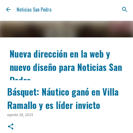
Ir al contenido principal
Noticias San Pedro
Nueva dirección en la web y
nuevo diseño para Noticias San
Pedro
Básquet: Náutico ganó en Villa
agosto 06, 2026
Nos renovamos para estar más cerca tuyo y ofrecerte
Ramallo y es líder invicto
la información de San Pedro con la claridad y la
inmediatez de siempre. A partir de hoy, podés
agosto 28, 2021
encontrarnos en nuestra nueva dirección web:
notisanpedro.com.ar . Acompañamos esta mudanza