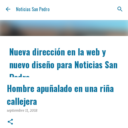
Ir al contenido principal
Noticias San Pedro
Nueva dirección en la web y
nuevo diseño para Noticias San
Pedro
Hombre apuñalado en una riña
agosto 06, 2026
Nos renovamos para estar más cerca tuyo y ofrecerte
callejera
la información de San Pedro con la claridad y la
inmediatez de siempre. A partir de hoy, podés
septiembre 11, 2018
encontrarnos en nuestra nueva dirección web:
notisanpedro.com.ar . Acompañamos esta mudanza