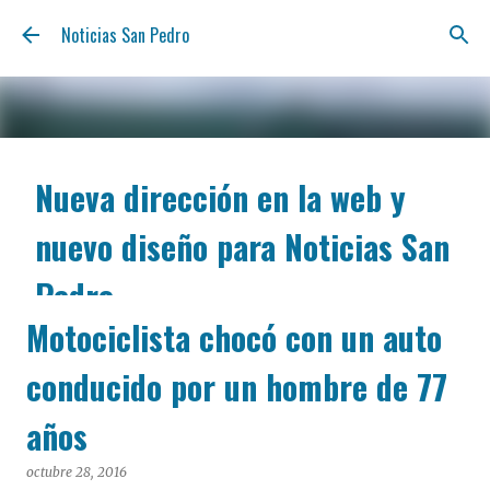
Ir al contenido principal
Noticias San Pedro
Nueva dirección en la web y
nuevo diseño para Noticias San
Pedro
Motociclista chocó con un auto
agosto 06, 2026
Nos renovamos para estar más cerca tuyo y ofrecerte
conducido por un hombre de 77
la información de San Pedro con la claridad y la
inmediatez de siempre. A partir de hoy, podés
años
encontrarnos en nuestra nueva dirección web:
notisanpedro.com.ar . Acompañamos esta mudanza
octubre 28, 2016