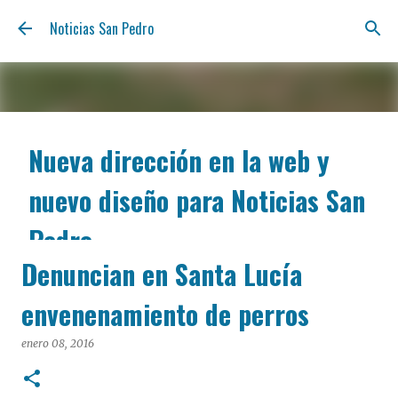
Ir al contenido principal
Noticias San Pedro
Nueva dirección en la web y
nuevo diseño para Noticias San
Pedro
Denuncian en Santa Lucía
agosto 06, 2026
Nos renovamos para estar más cerca tuyo y ofrecerte
envenenamiento de perros
la información de San Pedro con la claridad y la
inmediatez de siempre. A partir de hoy, podés
enero 08, 2016
encontrarnos en nuestra nueva dirección web:
notisanpedro.com.ar . Acompañamos esta mudanza