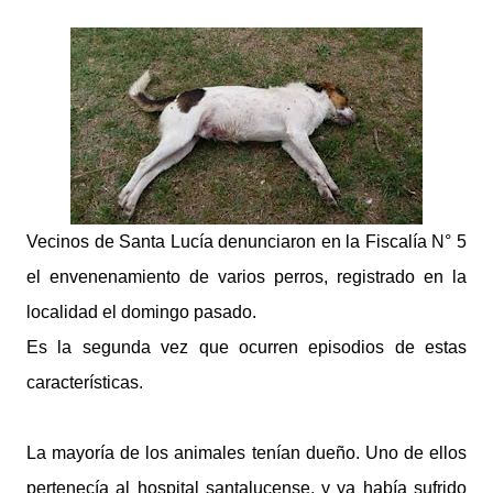
digital con un rediseño integral de nuestra plataforma.
Desarrollamos una interfaz más ágil, moderna e
intuitiva, pensada para optimizar la navegación desde
cualquier dispositivo, facilitar el acceso a las noticias
locales y potenciar la interacción de los lectores con
nuestros contenidos.
Vecinos de Santa Lucía denunciaron en la Fiscalía N° 5
el envenenamiento de varios perros, registrado en la
localidad el domingo pasado.
Es la segunda vez que ocurren episodios de estas
características.
La mayoría de los animales tenían dueño. Uno de ellos
pertenecía al hospital santalucense, y ya había sufrido