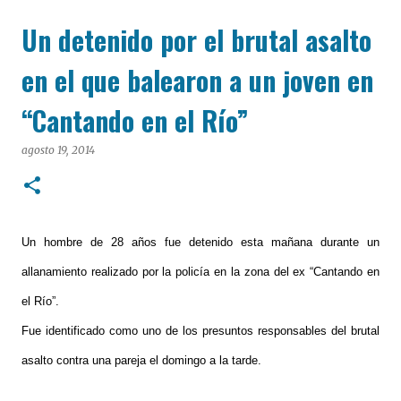
cualquier dispositivo, facilitar el acceso a las noticias
Un detenido por el brutal asalto
locales y potenciar la interacción de los lectores con
nuestros contenidos.
en el que balearon a un joven en
“Cantando en el Río”
agosto 19, 2014
Un hombre de 28 años fue detenido esta mañana durante un
allanamiento realizado por la policía en la zona del ex “Cantando en
el Río”.
Fue identificado como uno de los presuntos responsables del brutal
asalto contra una pareja el domingo a la tarde.