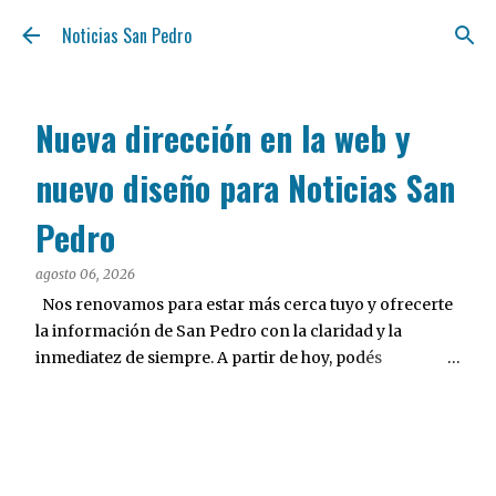
Ir al contenido principal
Noticias San Pedro
Nueva dirección en la web y
nuevo diseño para Noticias San
Pedro
agosto 06, 2026
Nos renovamos para estar más cerca tuyo y ofrecerte
la información de San Pedro con la claridad y la
inmediatez de siempre. A partir de hoy, podés
encontrarnos en nuestra nueva dirección web:
notisanpedro.com.ar . Acompañamos esta mudanza
digital con un rediseño integral de nuestra plataforma.
Desarrollamos una interfaz más ágil, moderna e
intuitiva, pensada para optimizar la navegación desde