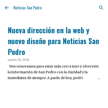
Ir al contenido principal
Noticias San Pedro
Nueva dirección en la web y
nuevo diseño para Noticias San
Pedro
agosto 06, 2026
Nos renovamos para estar más cerca tuyo y ofrecerte
la información de San Pedro con la claridad y la
inmediatez de siempre. A partir de hoy, podés
encontrarnos en nuestra nueva dirección web:
notisanpedro.com.ar . Acompañamos esta mudanza
digital con un rediseño integral de nuestra plataforma.
Desarrollamos una interfaz más ágil, moderna e
intuitiva, pensada para optimizar la navegación desde