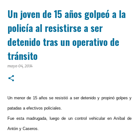
cualquier dispositivo, facilitar el acceso a las noticias
Un joven de 15 años golpeó a la
locales y potenciar la interacción de los lectores con
nuestros contenidos.
policía al resistirse a ser
detenido tras un operativo de
tránsito
mayo 04, 2014
Un menor de 15 años se resistió a ser detenido y propinó golpes y
patadas a efectivos policiales.
Fue esta madrugada, luego de un control vehicular en Aníbal de
Antón y Caseros.