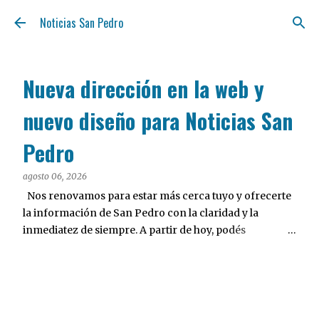
Ir al contenido principal
Noticias San Pedro
Nueva dirección en la web y
nuevo diseño para Noticias San
Pedro
agosto 06, 2026
Nos renovamos para estar más cerca tuyo y ofrecerte
la información de San Pedro con la claridad y la
inmediatez de siempre. A partir de hoy, podés
encontrarnos en nuestra nueva dirección web:
notisanpedro.com.ar . Acompañamos esta mudanza
digital con un rediseño integral de nuestra plataforma.
Desarrollamos una interfaz más ágil, moderna e
intuitiva, pensada para optimizar la navegación desde