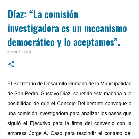
cualquier dispositivo, facilitar el acceso a las noticias
Díaz: “La comisión
locales y potenciar la interacción de los lectores con
nuestros contenidos.
investigadora es un mecanismo
democrático y lo aceptamos”.
enero 21, 2011
El Secretario de Desarrollo Humano de la Municipalidad
de San Pedro, Gustavo Díaz, se refirió esta mañana a la
posibilidad de que el Concejo Deliberante convoque a
una comisión investigadora para analizar los pasos que
siguió el Ejecutivo para la firma del convenio con la
empresa Jorge A. Caso para rescindir el contrato del