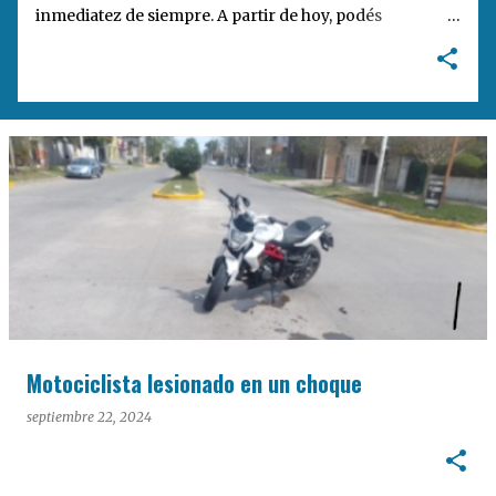
inmediatez de siempre. A partir de hoy, podés
encontrarnos en nuestra nueva dirección web:
notisanpedro.com.ar . Acompañamos esta mudanza
digital con un rediseño integral de nuestra plataforma.
Desarrollamos una interfaz más ágil, moderna e
intuitiva, pensada para optimizar la navegación desde
cualquier dispositivo, facilitar el acceso a las noticias
locales y potenciar la interacción de los lectores con
nuestros contenidos.
Motociclista lesionado en un choque
septiembre 22, 2024