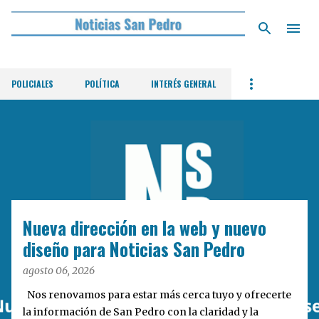
Ir al contenido principal
POLICIALES
POLÍTICA
INTERÉS GENERAL
E
n
t
r
a
d
Nueva dirección en la web y nuevo
a
diseño para Noticias San Pedro
s
agosto 06, 2026
Nos renovamos para estar más cerca tuyo y ofrecerte
la información de San Pedro con la claridad y la