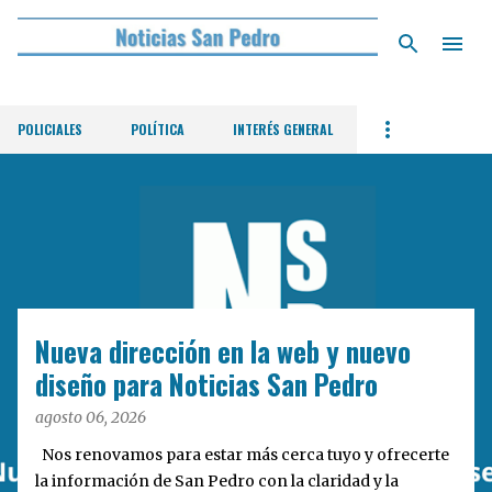
Ir al contenido principal
POLICIALES
POLÍTICA
INTERÉS GENERAL
E
n
t
r
a
d
Nueva dirección en la web y nuevo
a
diseño para Noticias San Pedro
s
agosto 06, 2026
Nos renovamos para estar más cerca tuyo y ofrecerte
la información de San Pedro con la claridad y la