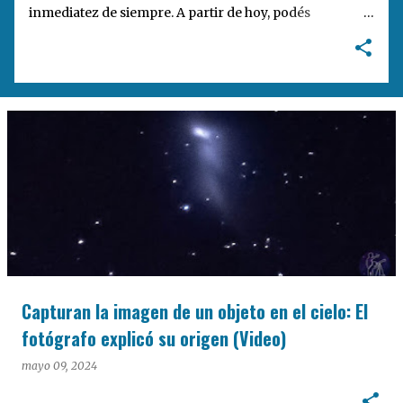
inmediatez de siempre. A partir de hoy, podés
encontrarnos en nuestra nueva dirección web:
notisanpedro.com.ar . Acompañamos esta mudanza
digital con un rediseño integral de nuestra plataforma.
Desarrollamos una interfaz más ágil, moderna e
intuitiva, pensada para optimizar la navegación desde
cualquier dispositivo, facilitar el acceso a las noticias
locales y potenciar la interacción de los lectores con
nuestros contenidos.
Capturan la imagen de un objeto en el cielo: El
fotógrafo explicó su origen (Video)
mayo 09, 2024